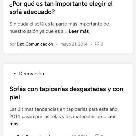
l
¿Por qué es tan importante elegir el
a
i
sofá adecuado?
e
c
s
Sin duda el sofá es la parte más importante de
a
t
¿
nuestro salón ya que es a …
Leer más
d
a
P
o
p
por
Dpt. Comunicación
•
mayo 21, 2014
•
0
o
e
r
r
n
i
q
m
u
a
P
Decoración
é
v
u
e
e
b
Sofás con tapicerías desgastadas y con
s
r
l
piel
t
a
i
a
Las últimas tendencias en tapicerías para este año
c
n
S
2014 pasan por las telas y los materiales de …
Leer
a
i
o
más
d
m
f
o
p