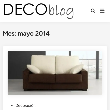
Saltar
al
Men
contenido
prin
Mes:
mayo 2014
P
Decoración