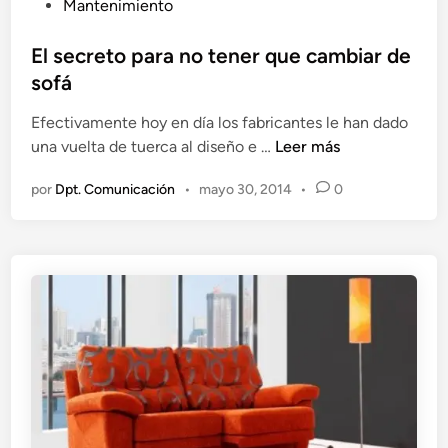
u
Mantenimiento
b
l
El secreto para no tener que cambiar de
i
sofá
c
Efectivamente hoy en día los fabricantes le han dado
a
E
una vuelta de tuerca al diseño e …
Leer más
d
l
o
por
Dpt. Comunicación
•
mayo 30, 2014
•
0
s
e
e
n
c
r
e
t
o
p
a
r
a