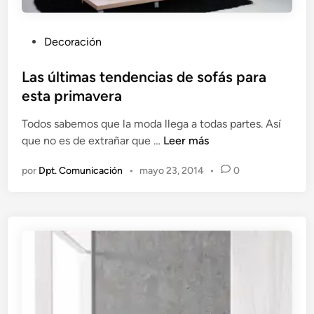
m
á
P
Decoración
s
u
i
b
Las últimas tendencias de sofás para
m
l
esta primavera
p
i
o
Todos sabemos que la moda llega a todas partes. Así
c
r
L
que no es de extrañar que …
Leer más
a
t
a
d
a
por
Dpt. Comunicación
•
mayo 23, 2014
•
0
s
o
n
ú
e
t
l
n
e
t
d
i
e
m
l
a
c
s
o
t