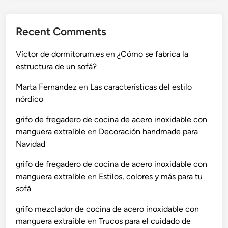
n
d
Recent Comments
e
a
Víctor de dormitorum.es
en
¿Cómo se fabrica la
d
estructura de un sofá?
e
c
Marta Fernandez
en
Las características del estilo
o
nórdico
r
grifo de fregadero de cocina de acero inoxidable con
a
manguera extraíble
en
Decoración handmade para
r
Navidad
l
o
grifo de fregadero de cocina de acero inoxidable con
c
manguera extraíble
en
Estilos, colores y más para tu
o
sofá
n
e
grifo mezclador de cocina de acero inoxidable con
n
manguera extraíble
en
Trucos para el cuidado de