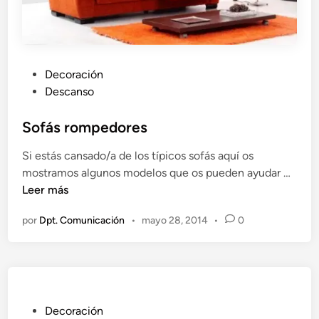
n
o
t
e
P
Decoración
n
u
Descanso
e
b
r
l
Sofás rompedores
q
i
u
Si estás cansado/a de los típicos sofás aquí os
c
e
S
mostramos algunos modelos que os pueden ayudar …
a
c
o
Leer más
d
a
f
o
m
por
Dpt. Comunicación
•
mayo 28, 2014
•
0
á
e
b
s
n
i
r
a
o
r
m
d
p
P
Decoración
e