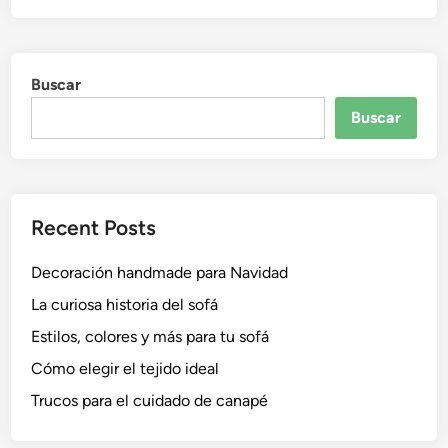
o
e
m
f
n
e
á
j
Buscar
p
o
a
Buscar
r
r
e
a
n
t
m
u
i
Recent Posts
l
c
o
o
Decoración handmade para Navidad
f
m
t
La curiosa historia del sofá
e
,
d
Estilos, colores y más para tu sofá
¡
o
Cómo elegir el tejido ideal
a
r
p
Trucos para el cuidado de canapé
?
r
e