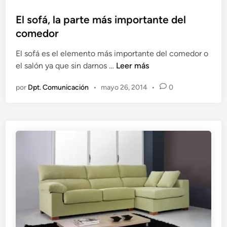
e
u
s
d
b
El sofá, la parte más importante del
o
o
l
comedor
f
r
i
á
El sofá es el elemento más importante del comedor o
e
c
E
el salón ya que sin darnos …
Leer más
s
a
l
d
por
Dpt. Comunicación
•
mayo 26, 2014
•
0
s
o
o
e
f
n
á
,
l
a
p
a
r
t
e