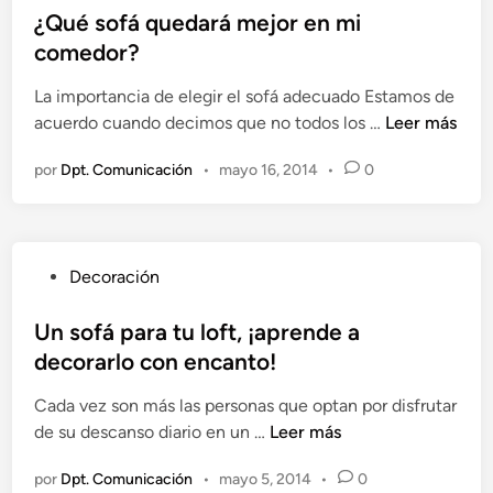
a
b
¿Qué sofá quedará mejor en mi
a
s
l
comedor?
d
t
i
e
a
La importancia de elegir el sofá adecuado Estamos de
c
c
d
¿
acuerdo cuando decimos que no todos los …
Leer más
a
u
a
Q
d
a
por
Dpt. Comunicación
•
mayo 16, 2014
•
0
s
u
o
d
y
é
e
o
c
s
n
?
o
o
P
Decoración
n
f
u
p
á
b
Un sofá para tu loft, ¡aprende a
i
q
l
decorarlo con encanto!
e
u
i
l
e
Cada vez son más las personas que optan por disfrutar
c
d
U
de su descanso diario en un …
Leer más
a
a
n
d
r
por
Dpt. Comunicación
•
mayo 5, 2014
•
0
s
o
á