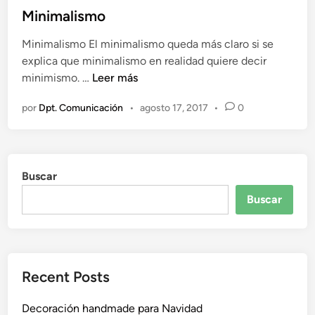
l
Minimalismo
i
Minimalismo El minimalismo queda más claro si se
c
explica que minimalismo en realidad quiere decir
a
M
minimismo. …
Leer más
d
i
o
por
Dpt. Comunicación
•
agosto 17, 2017
•
0
n
e
i
n
m
a
Buscar
l
i
Buscar
s
m
o
Recent Posts
Decoración handmade para Navidad