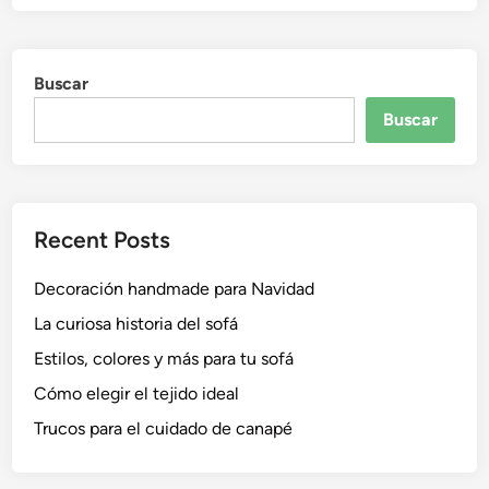
s
n
o
f
Buscar
á
s
Buscar
:
¡
m
u
Recent Posts
e
b
Decoración handmade para Navidad
l
e
La curiosa historia del sofá
s
Estilos, colores y más para tu sofá
a
Cómo elegir el tejido ideal
m
e
Trucos para el cuidado de canapé
d
i