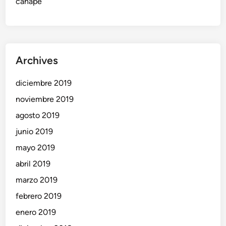
canapé
e
t
u
s
Archives
h
i
diciembre 2019
j
o
noviembre 2019
s
agosto 2019
!
junio 2019
mayo 2019
abril 2019
marzo 2019
febrero 2019
enero 2019