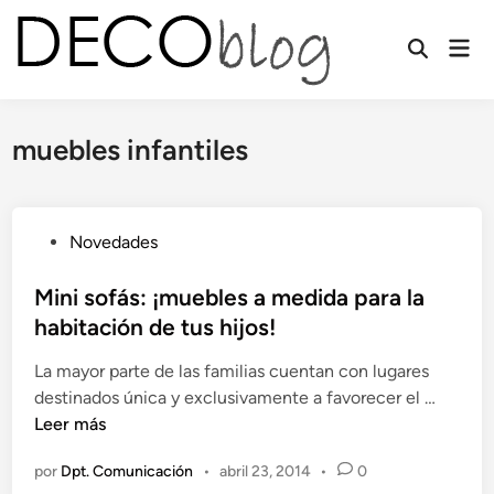
Saltar
al
Men
contenido
prin
muebles infantiles
P
Novedades
u
b
Mini sofás: ¡muebles a medida para la
l
habitación de tus hijos!
i
La mayor parte de las familias cuentan con lugares
c
M
destinados única y exclusivamente a favorecer el …
a
i
Leer más
d
n
o
por
Dpt. Comunicación
•
abril 23, 2014
•
0
i
e