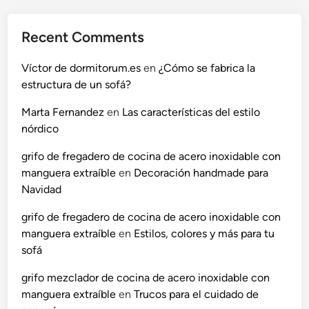
d
a
Recent Comments
p
a
Víctor de dormitorum.es
en
¿Cómo se fabrica la
r
estructura de un sofá?
a
l
Marta Fernandez
en
Las características del estilo
a
nórdico
h
grifo de fregadero de cocina de acero inoxidable con
a
manguera extraíble
en
Decoración handmade para
b
Navidad
i
t
grifo de fregadero de cocina de acero inoxidable con
a
manguera extraíble
en
Estilos, colores y más para tu
c
sofá
i
ó
grifo mezclador de cocina de acero inoxidable con
n
manguera extraíble
en
Trucos para el cuidado de
d