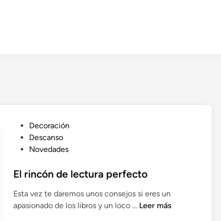
P
Decoración
u
Descanso
b
Novedades
l
i
El rincón de lectura perfecto
c
Esta vez te daremos unos consejos si eres un
a
E
apasionado de los libros y un loco …
Leer más
d
l
o