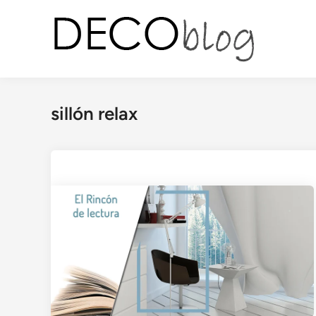
Saltar
al
contenido
sillón relax