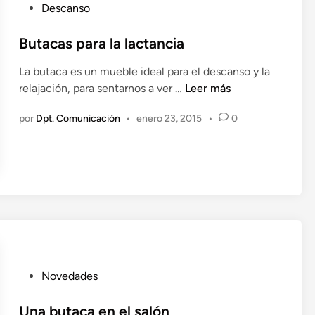
o
P
p
Descanso
r
u
a
a
b
Butacas para la lactancia
l
c
l
d
La butaca es un mueble ideal para el descanso y la
i
i
a
B
relajación, para sentarnos a ver …
Leer más
ó
c
u
n
a
por
Dpt. Comunicación
•
enero 23, 2015
•
0
t
d
a
o
c
e
a
n
s
p
a
r
a
l
P
Novedades
a
u
l
b
Una butaca en el salón