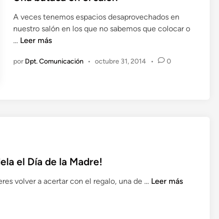
a
l
A veces tenemos espacios desaprovechados en
c
i
nuestro salón en los que no sabemos que colocar o
t
c
U
…
Leer más
a
a
n
n
d
por
Dpt. Comunicación
•
octubre 31, 2014
•
0
a
c
o
b
i
e
u
a
n
t
a
c
a
e
n
ela el Día de la Madre!
e
¿
l
res volver a acertar con el regalo, una de …
Leer más
S
s
o
a
f
l