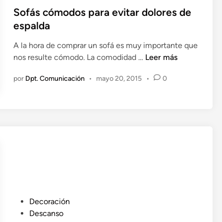
b
Sofás cómodos para evitar dolores de
e
l
c
espalda
i
t
A la hora de comprar un sofá es muy importante que
c
o
S
nos resulte cómodo. La comodidad …
Leer más
a
o
d
por
Dpt. Comunicación
•
mayo 20, 2015
•
0
f
o
á
e
s
n
c
ó
m
o
d
o
s
p
P
Decoración
a
u
Descanso