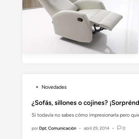
P
Novedades
u
b
¿Sofás, sillones o cojines? ¡Sorprénd
l
Si todavía no sabes cómo impresionarla pero quie
i
c
por
Dpt. Comunicación
•
abril 29, 2014
•
0
a
d