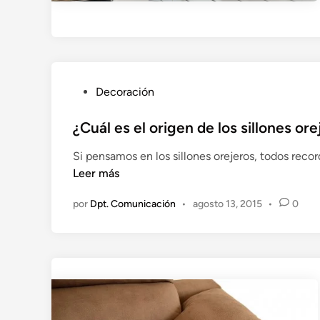
P
Decoración
u
b
¿Cuál es el origen de los sillones or
l
Si pensamos en los sillones orejeros, todos reco
i
¿
Leer más
c
C
a
por
Dpt. Comunicación
•
agosto 13, 2015
•
0
u
d
á
o
l
e
e
n
s
e
l