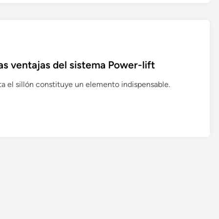
á
ó
s
n
,
s
i
las ventajas del sistema Power-lift
l
l
a el sillón constituye un elemento indispensable.
o
n
e
s
o
c
o
j
i
n
e