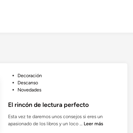
P
Decoración
u
Descanso
b
Novedades
l
i
El rincón de lectura perfecto
c
Esta vez te daremos unos consejos si eres un
a
E
apasionado de los libros y un loco …
Leer más
d
l
o