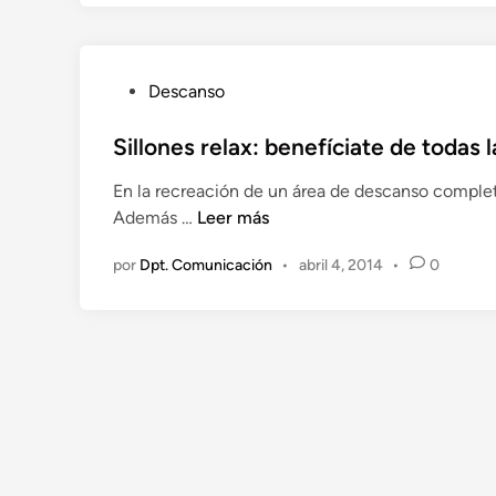
o
e
n
P
Descanso
u
b
Sillones relax: benefíciate de todas 
l
En la recreación de un área de descanso complet
i
S
Además …
Leer más
c
i
a
por
Dpt. Comunicación
•
abril 4, 2014
•
0
l
d
l
o
o
e
n
n
e
s
r
e
l