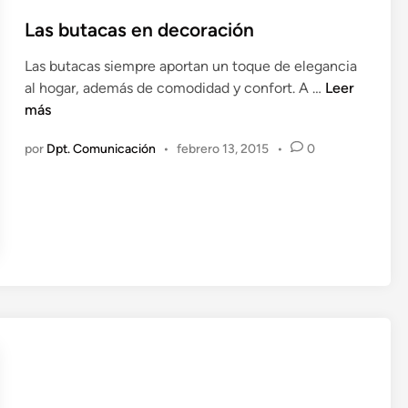
r
b
a
l
Las butacas en decoración
e
i
Las butacas siempre aportan un toque de elegancia
v
c
L
al hogar, además de comodidad y confort. A …
Leer
i
a
a
más
t
d
s
a
o
por
Dpt. Comunicación
•
febrero 13, 2015
•
0
b
r
e
u
d
n
t
o
a
l
c
o
a
r
s
e
e
s
n
d
d
e
e
e
c
s