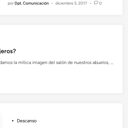
por
Dpt. Comunicación
•
diciembre 5, 2017
•
0
r
e
i
n
n
c
ó
n
d
ejeros?
e
l
rdamos la mítica imagen del salón de nuestros abuelos, …
e
c
t
u
r
a
p
e
P
Descanso
r
u
f