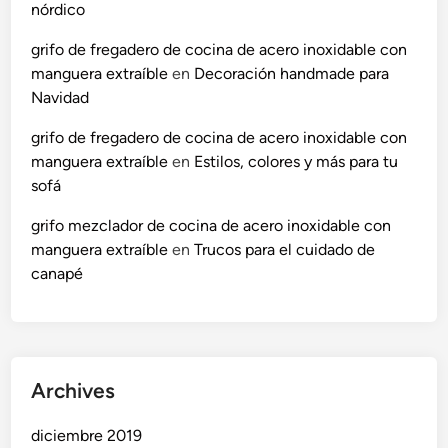
e
nórdico
t
grifo de fregadero de cocina de acero inoxidable con
e
manguera extraíble
en
Decoración handmade para
r
Navidad
r
a
grifo de fregadero de cocina de acero inoxidable con
z
manguera extraíble
en
Estilos, colores y más para tu
a
sofá
…
grifo mezclador de cocina de acero inoxidable con
manguera extraíble
en
Trucos para el cuidado de
canapé
Archives
diciembre 2019