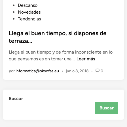
u
Descanso
b
Novedades
l
Tendencias
i
c
Llega el buen tiempo, si dispones de
a
terraza…
d
Llega el buen tiempo y de forma inconsciente en lo
o
L
que pensamos es en tomar una …
Leer más
e
l
n
por
informatica@oksofas.eu
•
junio 8, 2018
•
0
e
g
a
e
Buscar
l
b
Buscar
u
e
n