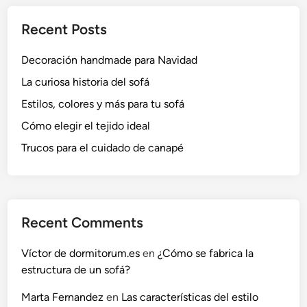
t
Recent Posts
i
e
Decoración handmade para Navidad
m
p
La curiosa historia del sofá
o
Estilos, colores y más para tu sofá
,
Cómo elegir el tejido ideal
s
i
Trucos para el cuidado de canapé
d
i
s
p
Recent Comments
o
n
Víctor de dormitorum.es
en
¿Cómo se fabrica la
e
estructura de un sofá?
s
d
Marta Fernandez
en
Las características del estilo