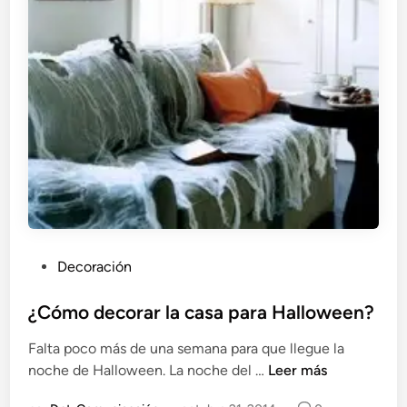
P
Decoración
u
b
¿Cómo decorar la casa para Halloween?
l
Falta poco más de una semana para que llegue la
i
¿
noche de Halloween. La noche del …
Leer más
c
C
a