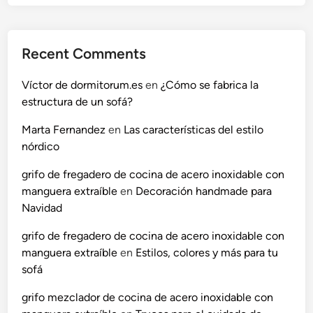
a
H
a
Recent Comments
l
l
Víctor de dormitorum.es
en
¿Cómo se fabrica la
o
estructura de un sofá?
w
e
Marta Fernandez
en
Las características del estilo
e
nórdico
n
grifo de fregadero de cocina de acero inoxidable con
?
manguera extraíble
en
Decoración handmade para
Navidad
grifo de fregadero de cocina de acero inoxidable con
manguera extraíble
en
Estilos, colores y más para tu
sofá
grifo mezclador de cocina de acero inoxidable con