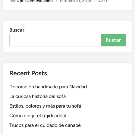
por
Dpt. Comunicación
•
octubre 21, 2014
•
0
ó
d
m
o
o
e
d
n
Buscar
e
c
Buscar
o
r
a
r
Recent Posts
l
a
Decoración handmade para Navidad
c
a
La curiosa historia del sofá
s
Estilos, colores y más para tu sofá
a
Cómo elegir el tejido ideal
p
a
Trucos para el cuidado de canapé
r