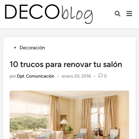
Saltar
al
Men
contenido
prin
Publicado
Decoración
en
10 trucos para renovar tu salón
por
Dpt. Comunicación
•
enero 20, 2016
•
0