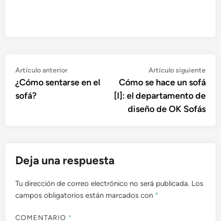
Navegación
Artículo
Artí
Artículo anterior
Artículo siguiente
anterior:
sigu
¿Cómo sentarse en el
Cómo se hace un sofá
de
sofá?
[I]: el departamento de
entradas
diseño de OK Sofás
Deja una respuesta
Tu dirección de correo electrónico no será publicada.
Los
campos obligatorios están marcados con
*
COMENTARIO
*