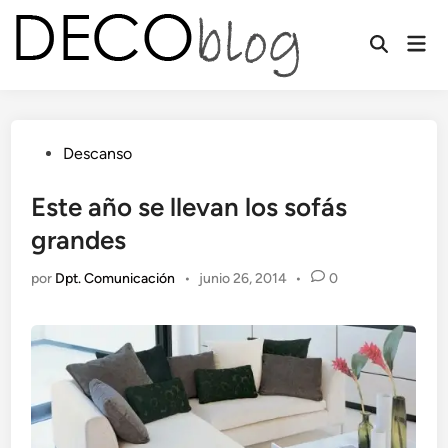
Saltar
al
Men
contenido
prin
Publicado
Descanso
en
Este año se llevan los sofás
grandes
por
Dpt. Comunicación
•
junio 26, 2014
•
0