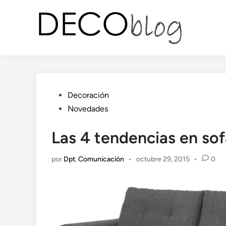
Saltar
al
contenido
Publicado
Decoración
en
Novedades
Las 4 tendencias en sof
por
Dpt. Comunicación
•
octubre 29, 2015
•
0