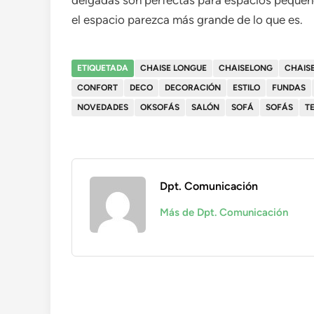
delgadas son perfectas para espacios pequeños
el espacio parezca más grande de lo que es.
ETIQUETADA
CHAISE LONGUE
CHAISELONG
CHAIS
CONFORT
DECO
DECORACIÓN
ESTILO
FUNDAS
NOVEDADES
OKSOFÁS
SALÓN
SOFÁ
SOFÁS
T
Dpt. Comunicación
Más de Dpt. Comunicación