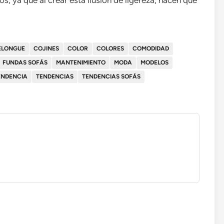
, ya que al crear esta ilusión de ligereza, hacen que
ELONGUE
COJINES
COLOR
COLORES
COMODIDAD
FUNDAS SOFÁS
MANTENIMIENTO
MODA
MODELOS
ENDENCIA
TENDENCIAS
TENDENCIAS SOFÁS