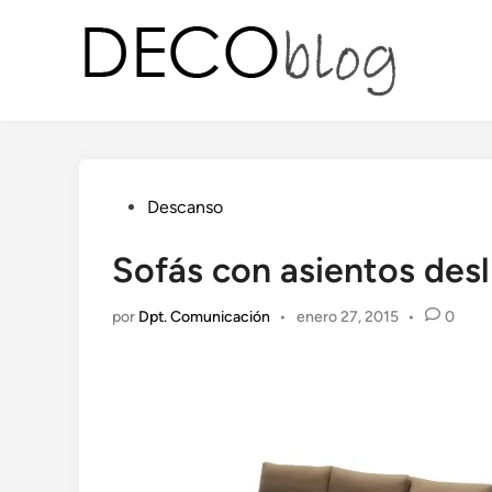
Saltar
al
contenido
Publicado
Descanso
en
Sofás con asientos desl
por
Dpt. Comunicación
•
enero 27, 2015
•
0