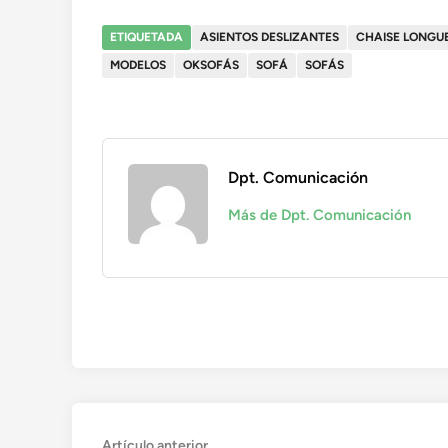
ETIQUETADA
ASIENTOS DESLIZANTES
CHAISE LONGU
MODELOS
OKSOFÁS
SOFÁ
SOFÁS
Dpt. Comunicación
Más de Dpt. Comunicación
Navegación
Artículo
Artículo anterior