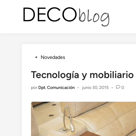
Saltar
al
contenido
Publicado
Novedades
en
Tecnología y mobiliario
por
Dpt. Comunicación
•
junio 30, 2015
•
0