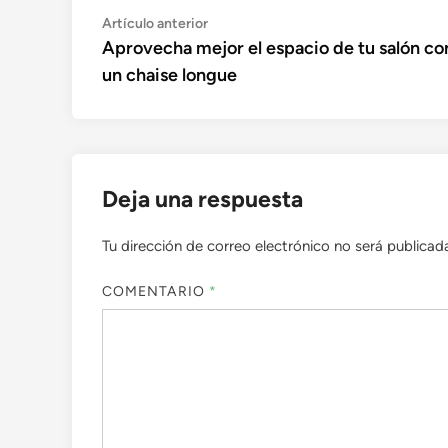
Navegación
Artículo
Artículo anterior
anterior:
Aprovecha mejor el espacio de tu salón co
de
un chaise longue
entradas
Deja una respuesta
Tu dirección de correo electrónico no será publicad
COMENTARIO
*