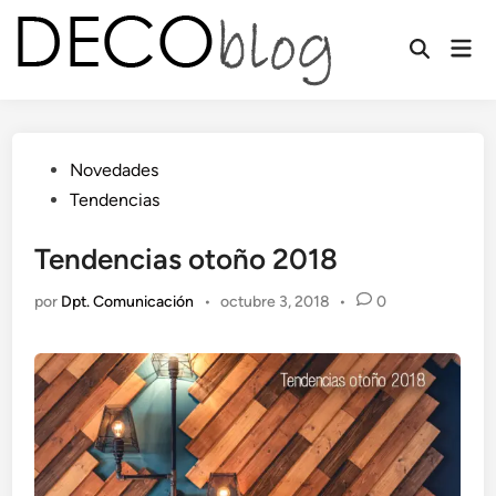
Saltar
al
Men
contenido
prin
Publicado
Novedades
en
Tendencias
Tendencias otoño 2018
por
Dpt. Comunicación
•
octubre 3, 2018
•
0