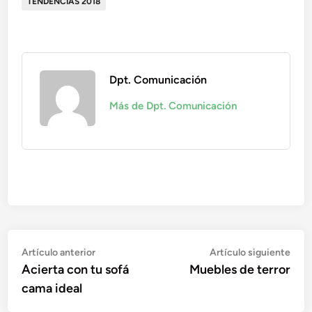
TENDENCIAS 2018
Dpt. Comunicación
Más de Dpt. Comunicación
Navegación
Artículo
Artí
Artículo anterior
Artículo siguiente
anterior:
sigu
Acierta con tu sofá
Muebles de terror
de
cama ideal
entradas