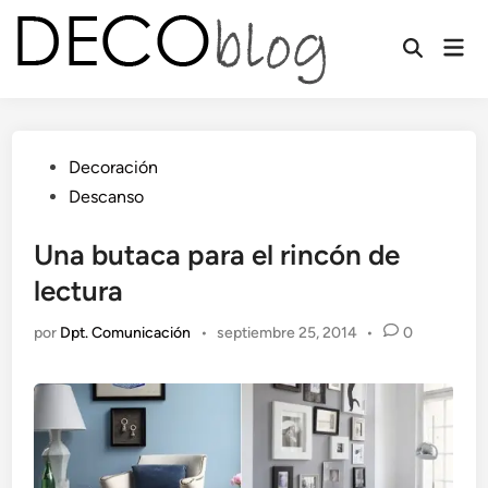
Saltar
al
Men
contenido
prin
Publicado
Decoración
en
Descanso
Una butaca para el rincón de
lectura
por
Dpt. Comunicación
•
septiembre 25, 2014
•
0